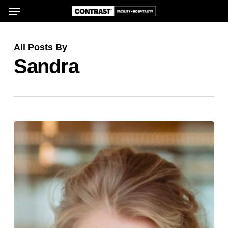
Menu
Skip
to
main
All Posts By
content
Sandra