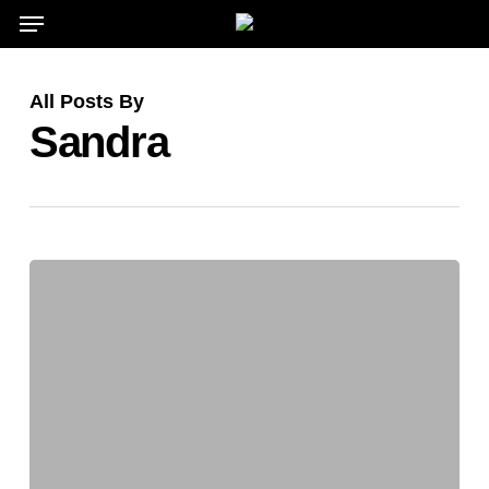
Menu
Skip
to
main
All Posts By
content
Sandra