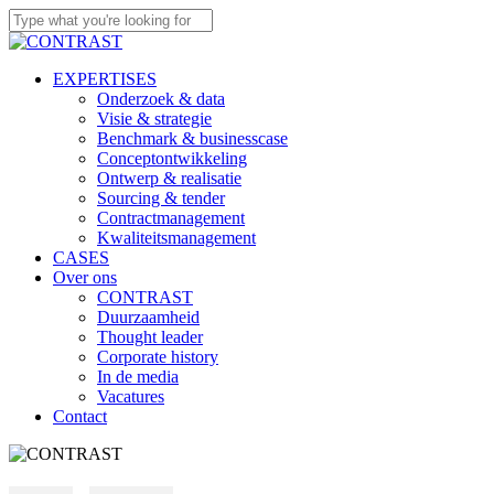
Skip
to
Close
main
Search
content
Menu
EXPERTISES
Onderzoek & data
Visie & strategie
Benchmark & businesscase
Conceptontwikkeling
Ontwerp & realisatie
Sourcing & tender
Contractmanagement
Kwaliteitsmanagement
CASES
Over ons
CONTRAST
Duurzaamheid
Thought leader
Corporate history
In de media
Vacatures
Contact