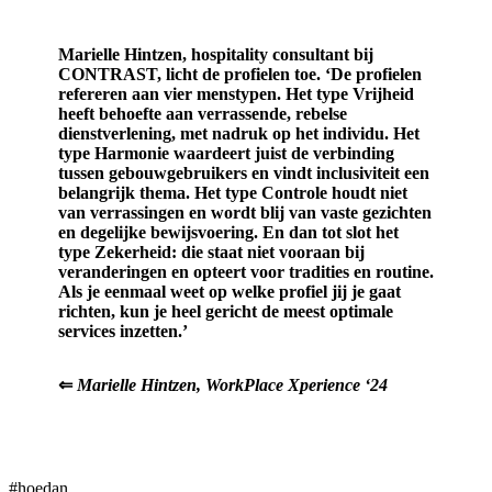
Vrijheid, Harmonie, Controle of Zekerheid
Marielle Hintzen, hospitality consultant bij
CONTRAST, licht de profielen toe. ‘De profielen
refereren aan vier menstypen. Het type Vrijheid
heeft behoefte aan verrassende, rebelse
dienstverlening, met nadruk op het individu. Het
type Harmonie waardeert juist de verbinding
tussen gebouwgebruikers en vindt inclusiviteit een
belangrijk thema. Het type Controle houdt niet
van verrassingen en wordt blij van vaste gezichten
en degelijke bewijsvoering. En dan tot slot het
type Zekerheid: die staat niet vooraan bij
veranderingen en opteert voor tradities en routine.
Als je eenmaal weet op welke profiel jij je gaat
richten, kun je heel gericht de meest optimale
services inzetten.’
⇐
Marielle Hintzen, WorkPlace Xperience ‘24
#hoedan