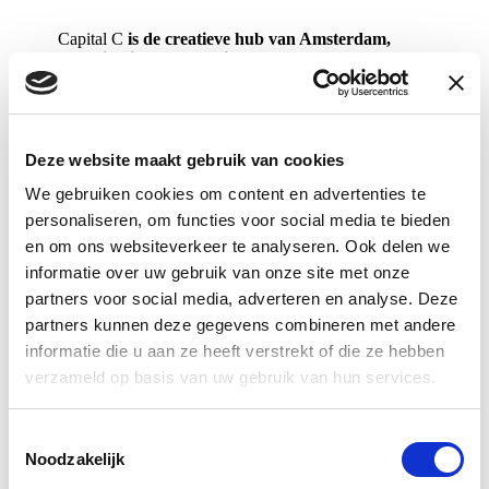
Capital C
is de creatieve hub van Amsterdam,
gevestigd in de oude Diamantbeurs. Het pand
ademt van top tot teen creativiteit en humor,
passend bij het avontuurlijke profiel Vrijheid van
de gebruikers. Niet één ruimte is hetzelfde. Bij de
eigenzinnigheid hoort vanzelfsprekend een eigen
horecaexploitatie: Capital Kitchen. Maarten
Deze website maakt gebruik van cookies
Spruyt, kunstenaar en stijlicoon, kreeg de vrije
We gebruiken cookies om content en advertenties te
hand voor het interieur en creëerde het
baanbrekende ontwerp voor deze unieke plek
personaliseren, om functies voor social media te bieden
voor ontmoeten, vergaderen en evenementen.
en om ons websiteverkeer te analyseren. Ook delen we
informatie over uw gebruik van onze site met onze
partners voor social media, adverteren en analyse. Deze
partners kunnen deze gegevens combineren met andere
informatie die u aan ze heeft verstrekt of die ze hebben
verzameld op basis van uw gebruik van hun services.
Toestemmingsselectie
Noodzakelijk