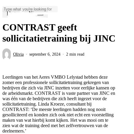
Skip
to
blog
Nieuws
Close
main
Search
content
CONTRAST geeft
sollicitatietraining bij JINC
Olivia
september 6, 2024
2 min read
Leerlingen van het Aeres VMBO Lelystad hebben deze
zomer een professionele sollicitatietraining gekregen van
bedrijven die zich via JINC inzetten voor eerlijke kansen op
de arbeidsmarkt. CONTRAST is vaste partner van JINC en
was één van de bedrijven die zich heeft ingezet voor de
sollicitatietraining. Linda Kroeze, consultant bij
CONTRAST: ‘De meeste leerlingen hadden nog nooit
gesolliciteerd en konden zich ook niet echt een voorstelling
maken van wat hierbij komt kijken. Het was mooi om te
zien wat de training deed met het zelfvertrouwen van de
deelnemers.’