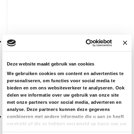
2008
Acquisition Atir
Deze website maakt gebruik van cookies
Hayk Simons, owner of HTC Advies, acquires Atir
We gebruiken cookies om content en advertenties te
personaliseren, om functies voor social media te
bieden en om ons websiteverkeer te analyseren. Ook
delen we informatie over uw gebruik van onze site
met onze partners voor social media, adverteren en
analyse. Deze partners kunnen deze gegevens
combineren met andere informatie die u aan ze heeft
2011
verstrekt of die ze hebben verzameld op basis van uw
HTC Advies And Atir Move
gebruik van hun services.