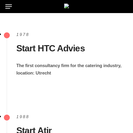
Menu
Skip
to
main
content
1978
Start HTC Advies
The first consultancy firm for the catering industry,
location: Utrecht
1988
Start Atir